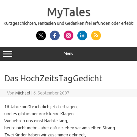
Zum
Inhalt
MyTales
springen
Kurzgeschichten, Fantasien und Gedanken frei erfunden oder erlebt!
Menu
Das HochZeitsTagGedicht
Von
Michael
|
6. September 2007
16 Jahre mußte ich dich jetzt ertragen,
und es gibt immer noch keine Klagen.
Wir liebten uns einst Nächte lang,
heute nicht mehr – aber dafür ziehen wir am selben Strang.
Zwei Kinder haben wir zusammen gekriegt,