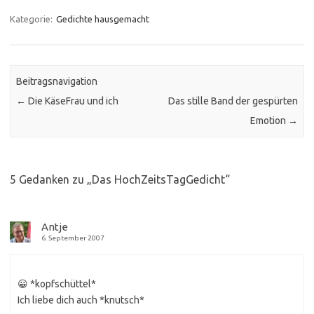
Kategorie:
Gedichte hausgemacht
Beitragsnavigation
←
Die KäseFrau und ich
Das stille Band der gespürten
Emotion
→
5 Gedanken zu „
Das HochZeitsTagGedicht
“
Antje
6. September 2007
😀 *kopfschüttel*
Ich liebe dich auch *knutsch*